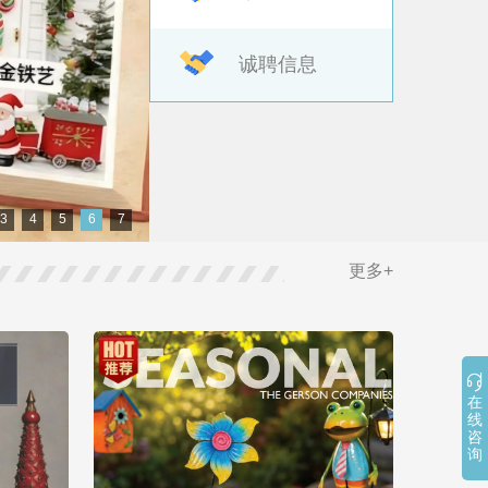
诚聘信息
3
4
5
6
7
更多+

在
线
咨
询