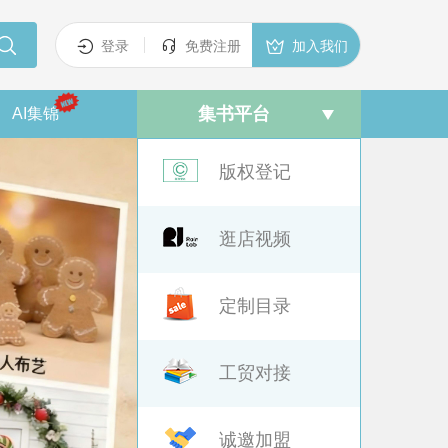



登录
免费注册
加入我们
集书平台
AI集锦
版权登记
逛店视频
定制目录
工贸对接
诚邀加盟